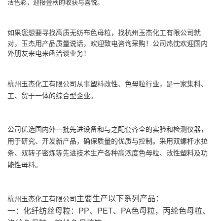
活色彩，迎接金秋的收获与喜悦。
如果您想要寻找高质
无纺布色母粒
，找
杭州玉杰化工有限公司
就
对，玉杰用产品质量说话，欢迎致电咨询采购！公司热忱欢迎国内
外朋友来电来函洽谈业务！
杭州玉杰化工有限公司
从事塑料改性、色母粒行业，是一家集科、
工、贸于一体的综合型企业。
公司
优选国内外一批先进设备和与之配套齐全的实验和检测仪器，
用于研究、开发新产品，确保质量的优质与控制。采用双螺杆水拉
条、双转子密炼等先进技术生产各种高浓度色母粒、改性塑料及功
能性母料。
主要生产以下系列产品：
杭州玉杰化工有限公司
一：化纤纺丝母粒：PP、PET、PA色母粒，丙纶色母粒、