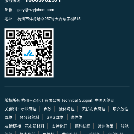
服务热线：
13605782571
邮箱： gary@hzyjchem.com
地址： 杭州市体育场路257号天合写字楼515
版权所有 杭州玉杰化工有限公司
Technical Support: 中国丙纶网
|
关键词 :
功能母粒
色砂
液体母粒
无纺布色母粒
填充改性
母粒
预分散颜料
SMS母粒
弹性体
友情链接 :
花市新材料
宏特化纤
德科纺织
常州海策
骏驰