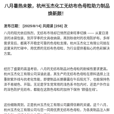
八月暑热未散，杭州玉杰化工无纺布色母粒助力制品
焕新颜！
发布日期： [2025/8/14]
共阅读 [258] 次
八月的阳光依旧热烈，无纺布市场却已悄然迎来旺季切换 —— 从夏日清
凉的冰袋包装，到开学季的文具收纳袋，再到秋收时的农用防护布，多样
需求背后，都离不开稳定可靠的色母粒支撑。杭州玉杰化工有限公司就在
这夏末的忙碌中，用优质的
，为行业提供着贴心的色彩解决
无纺布色母粒
方案。
经历了盛夏的高温考验，八月的无纺布制品对色母粒的耐候性要求更高。
杭州玉杰化工有限公司深谙此道，其生产的
在原料选择上注
无纺布色母粒
重耐紫外线与抗老化性能，即便制品长期暴露在午后阳光下，也能保持色
泽不易褪色、开裂。无论是学生党常用的浅色系书包内衬，还是户外作业
的深色防护无纺布，都能在这款色母粒的加持下保持 “颜值在线”。
这份细致周到，正是杭州玉杰化工有限公司赢得信赖的关键。这个八月，
杭州玉杰化工有限公司与您一同用优质
，为各类制品注入鲜
无纺布色母粒