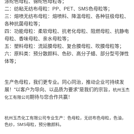
涤纶色母粒、锦纶色母粒等；
二：纺粘无纺布母粒：PP、PET、SMS色母粒等；
三：熔喷无纺布母粒：熔喷料、降温母粒、各种驻极母粒、
各种抗菌母粒等；
四：功能母粒：柔软母粒、抗老化母粒、阻燃母粒、抗静电
母粒、香味母粒、亲水母粒等；
五：塑料母粒：流延膜母粒、复合膜母粒、吹膜母粒等；
六：原料类：预分散颜料、色砂、高分子蜡、部分型号弹性
体等；
生产色母粒，我们更专业。同心同治，推动企业可持续发
展！“以客户为导向、以品质为要求”是我们的宗旨，
杭州玉杰
期待与您合作共赢！
化工有限公司
杭州玉杰化工有限公司
专业生产：
色母粒
，
无纺布色母粒
，色油，
色纱
，
SMS母粒
，
预分散颜料
。